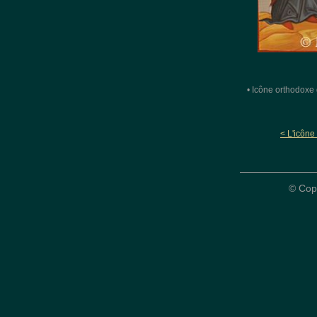
• Icône orthodoxe 
< L'icône
© Cop