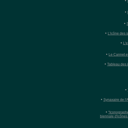
•
•
•
•
L'icône des 
•
L'
•
Le Cannet e
•
Tableau des i
•
•
Synaxaire de l'
•
"Iconographe
biennale d'icônes 