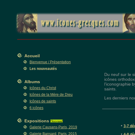
Accueil
Bienvenue / Présentation
Les nouveautés
Du neuf sur le s
icônes orthodoxe
Albums
l'iconographie b
Icônes du Christ
saints.
Icônes de la Mère de Dieu
Les derniers no
Icônes de saints
6 icônes
Expositions
•
3-7 dé
Galerie Causans-Paris, 2019
•
Galerie Bansard, Paris, 2015
4-8 dé