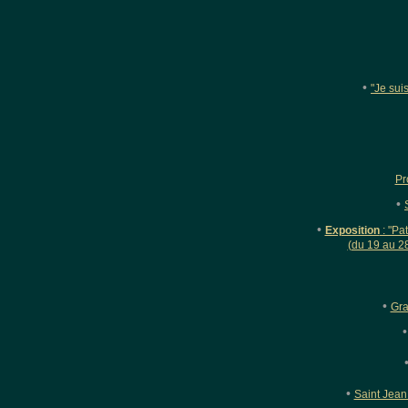
•
"Je sui
Pr
•
•
Exposition
: "Pa
(du 19 au 28
•
Gra
•
Saint Jean