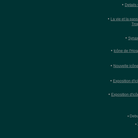
•
Details
•
La vie et la pas
Tro
•
Synax
•
Icône de l'Hos
•
Nouvelle icône
•
Exposition d'i
•
Exposition d'ic
• Debu
•