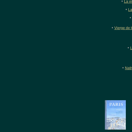
•
La vi
•
La
•
Vierge de 
•
L
•
Nati